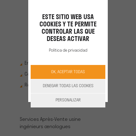
ESTE SITIO WEB USA
COOKIES Y TE PERMITE
CONTROLAR LAS QUE
DESEAS ACTIVAR
6
MAINTENANCE ET DÉPANNAGE
Política de privacidad
Entretiens préventifs
OK, ACEPTAR TODAS
Contrats de maintenance
Réparations
DENEGAR TODAS LAS COOKIES
PERSONALIZAR
EXPERTS DÉDIÉS
Services Après-Vente usine
ingénieurs œnologues