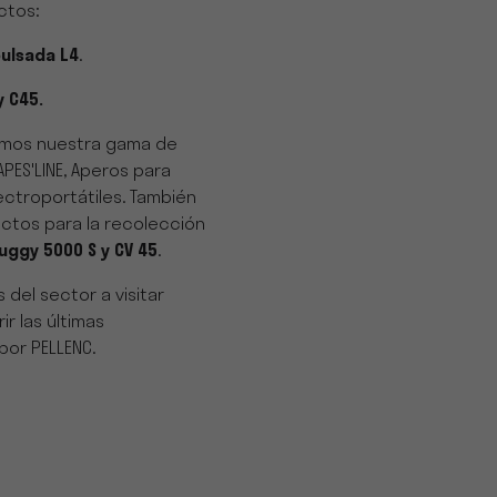
ctos:
ulsada L4
.
y C45.
emos nuestra gama de
PES'LINE, Aperos para
lectroportátiles. También
ctos para la recolección
uggy 5000 S y CV 45
.
 del sector a visitar
r las últimas
por PELLENC.