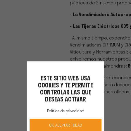
públicas de 2 nuevos produ
-
La Vendimiadora Autoprop
-
Las Tijeras Eléctricas C35 
Al mismo tiempo, expondr
Vendimiadoras OPTIMUM y GRA
Viticultura y Herramientas E
exhibiremos nuestros produ
de aceitunas y almendras:
B
Invitamos a los profesionales
ESTE SITIO WEB USA
nuestro stand, para descubri
COOKIES Y TE PERMITE
innovaciones desarrolladas 
CONTROLAR LAS QUE
DESEAS ACTIVAR
Política de privacidad
OK, ACEPTAR TODAS