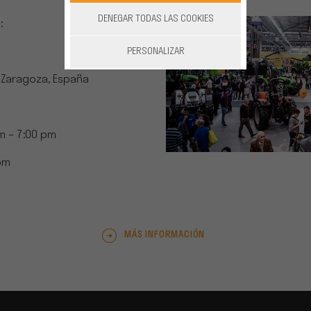
DENEGAR TODAS LAS COOKIES
:
PERSONALIZAR
 Zaragoza, España
m – 7:00 pm
pm
MÁS INFORMACIÓN