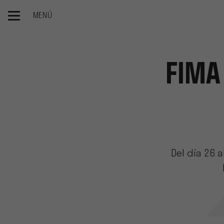
MENÚ
Inicio
El grupo
Newsroom
Fima 2022 en la elite de las 
FIMA
Del día 26 a