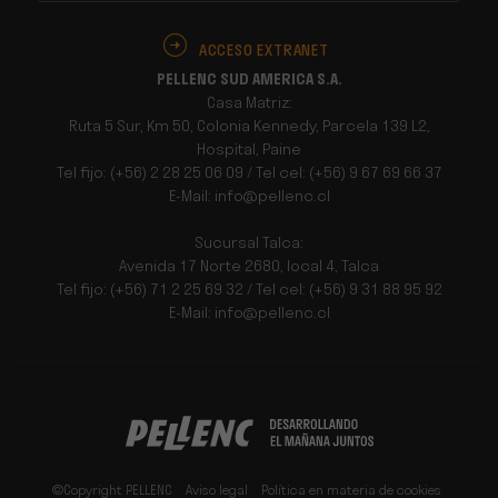
ACCESO EXTRANET
PELLENC SUD AMERICA S.A.
Casa Matriz:
Ruta 5 Sur, Km 50, Colonia Kennedy, Parcela 139 L2,
Hospital, Paine
Tel fijo: (+56) 2 28 25 06 09 / Tel cel: (+56) 9 67 69 66 37
E-Mail: info@pellenc.cl
Sucursal Talca:
Avenida 17 Norte 2680, local 4, Talca
Tel fijo: (+56) 71 2 25 69 32 / Tel cel: (+56) 9 31 88 95 92
E-Mail: info@pellenc.cl
©Copyright PELLENC
Aviso legal
Política en materia de cookies