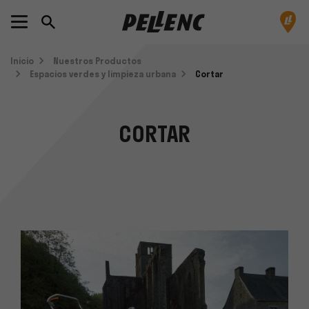
Inicio
Nuestros Productos
Espacios verdes y limpieza urbana
Cortar
CORTAR