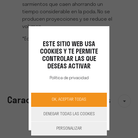
sarmientos que caen ahorrando un
tiempo considerable en la poda. No se
producen proyecciones y se reduce el
volumen.
*Equipamiento opcional
ESTE SITIO WEB USA
COOKIES Y TE PERMITE
CONTROLAR LAS QUE
DESEAS ACTIVAR
Política de privacidad
Características técnicas
OK, ACEPTAR TODAS
DENEGAR TODAS LAS COOKIES
PERSONALIZAR