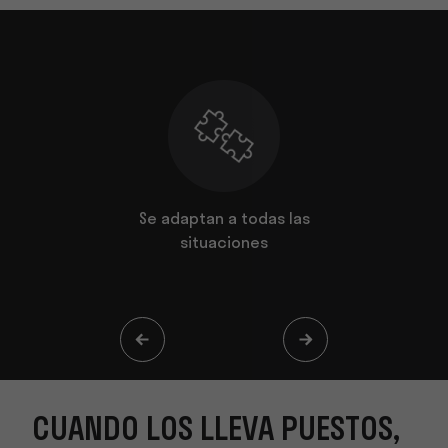
uestos, se
Se adaptan a todas las
De fabric
llos
situaciones
CUANDO LOS LLEVA PUESTOS,