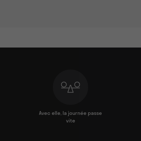
 qu'on lui
Avec elle, la journée passe
Le po
vite