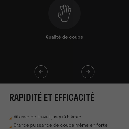
icacité
Qualité de coupe
Modulable
RAPIDITÉ ET EFFICACITÉ
Vitesse de travail jusqu’à 5 km/h
Grande puissance de coupe même en forte