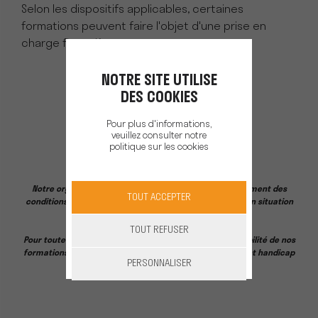
Selon les dispositifs applicables, certaines
formations peuvent faire l'objet d'une prise en
charge financière.
NOTRE SITE UTILISE
DES COOKIES
Pour plus d'informations,
veuillez consulter notre
politique sur les cookies
Notre organisme de formation ne dispose pas actuellement des
TOUT ACCEPTER
conditions nécessaires pour accueillir certains publics en situation
de handicap.
TOUT REFUSER
Pour toute demande d’information concernant l’accessibilité de nos
formations, nous vous invitons à contacter notre référent handicap
PERSONNALISER
à l’adresse suivante :
formation@pellenc.com