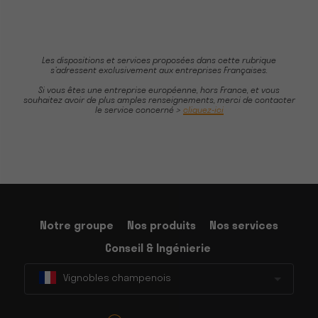
Les dispositions et services proposées dans cette rubrique
s’adressent exclusivement aux entreprises Françaises.
Si vous êtes une entreprise européenne, hors France, et vous
souhaitez avoir de plus amples renseignements, merci de contacter
le service concerné >
cliquez-ici
Notre groupe
Nos produits
Nos services
Conseil & Ingénierie
Vignobles champenois