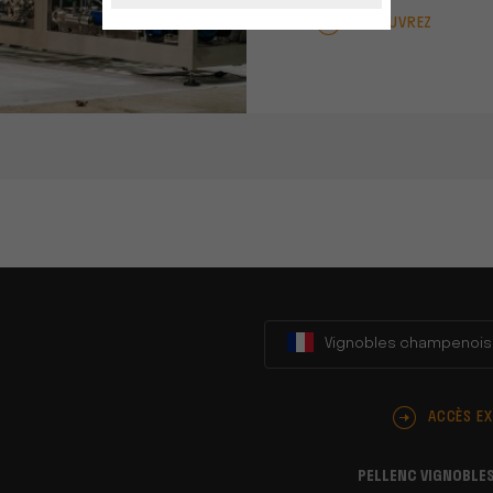
DÉCOUVREZ
Vignobles champenois
ACCÈS E
PELLENC VIGNOBLE