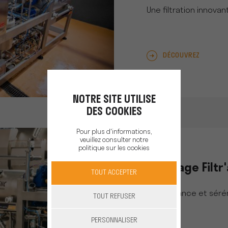
Une filtration innova
DÉCOUVREZ
NOTRE SITE UTILISE
DES COOKIES
Pour plus d'informations,
veuillez consulter notre
politique sur les cookies
Couplage Filtr'
TOUT ACCEPTER
Performance et séré
TOUT REFUSER
PERSONNALISER