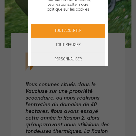
veuillez consulter notre
politique sur les cookies
TOUT ACCEPTER
TOUT REFUSER
PERSONNALISER
Nous sommes situés dans le
Vaucluse sur une propriété
secondaire, où nous réalisons
l’entretien du domaine de 40
hectares. Nous avons essayé
cette année la Rasion 2, alors
qu’auparavant nous utilisions des
tondeuses thermiques. La Rasion