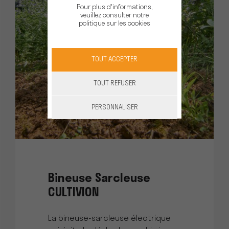
Pour plus d'informations,
veuillez consulter notre
politique sur les cookies
TOUT ACCEPTER
TOUT REFUSER
PERSONNALISER
Bineuse Sarcleuse
CULTIVION
La bineuse-sarcleuse électrique