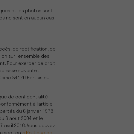
ques et les photos sont
elles ne sont en aucun cas
ccès, de rectification, de
ion sur l’ensemble des
t. Pour exercer ce droit
adresse suivante :
e Dame 84120 Pertuis ou
.
que de confidentialité
onformément à l’article
libertés du 6 janvier 1978
 du 6 aout 2004 et le
 avril 2016. Vous pouvez
la section
« Politique de