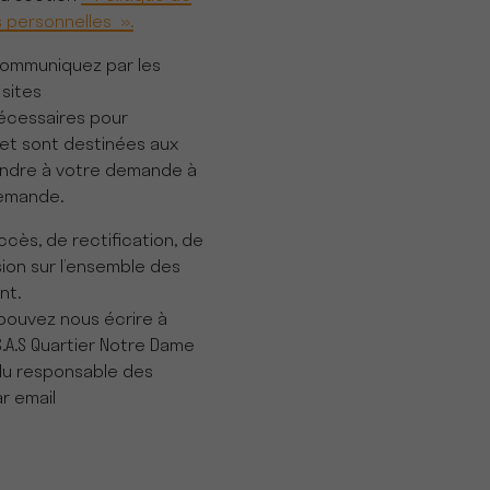
 personnelles ».
communiquez par les
 sites
écessaires pour
et sont destinées aux
ondre à votre demande à
demande.
ccès, de rectification, de
ion sur l’ensemble des
nt.
pouvez nous écrire à
S.A.S Quartier Notre Dame
 du responsable des
r email