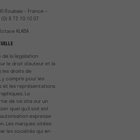
00 Roubaix – France –
(0) 9 72 10 10 07
 Octave KLABA
TUELLE
de la législation
ur le droit d’auteur et la
s les droits de
 y compris pour les
 et les représentations
aphiques. La
tie de ce site sur un
er quel qu’il soit est
 autorisation expresse
ion. Les marques citées
ar les sociétés qui en