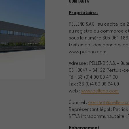
CONTACTS
Propriétaire :
PELLENC S.A.S. au capital de 
au registre du commerce et
sous le numéro 305 061 186
traitement des données coll
www.pellenc.com.
Adresse : PELLENC S.A.S. – Qu
CS 10047 – 84122 Pertuis-c
Tél : 33 (0)4 90 09 47 00
Fax : 33 (0)4 90 09 64 09
web :
www.pellenc.com
Courriel :
contact@pellenc.
Représentant légal : Patrick
N°TVA intracommunautaire : 
Hébergement