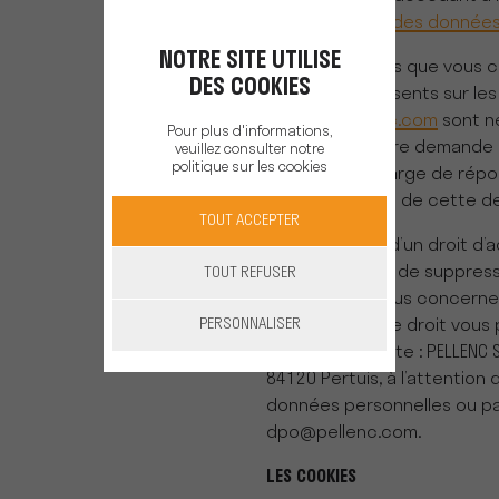
confidentialité des données
NOTRE SITE UTILISE
Les informations que vous 
DES COOKIES
formulaires présents sur les
de
www.pellenc.com
sont n
Pour plus d'informations,
répondre à votre demande 
veuillez consulter notre
politique sur les cookies
services en charge de rép
des fins de suivi de cette 
TOUT ACCEPTER
Vous disposez d’un droit d’a
modification et de suppress
TOUT REFUSER
données qui vous concerne
PERSONNALISER
Pour exercer ce droit vous 
l’adresse suivante : PELLENC 
84120 Pertuis, à l’attention
données personnelles ou pa
dpo@pellenc.com.
LES COOKIES