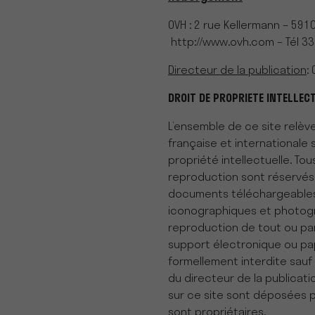
OVH : 2 rue Kellermann – 591
http://www.ovh.com – Tél 33 
Directeur de la publication
:
DROIT DE PROPRIETE INTELLEC
L’ensemble de ce site relève 
française et internationale s
propriété intellectuelle. Tou
reproduction sont réservés,
documents téléchargeables
iconographiques et photogr
reproduction de tout ou par
support électronique ou papi
formellement interdite sauf
du directeur de la publicat
sur ce site sont déposées p
sont propriétaires.