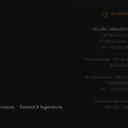
ACCÈS E
PELLENC LANGUEDO
45 Allée du R
11200 Lézignan
Tél. : +33 (0)4 
Pae La Baume - 10 rue 
34290 Ser
ZI La Bouriette - 385 
11000 CARC
Tél. : +33 (0)4 
Horaires : du lund
ervices
Conseil & Ingénierie
08h-12h , 14