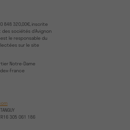
20 848 320,00€, inscrite
 des sociétés d’Avignon
 est le responsable du
ectées sur le site
artier Notre-Dame
edex-France
com
 TANGUY
FR16 305 061 186