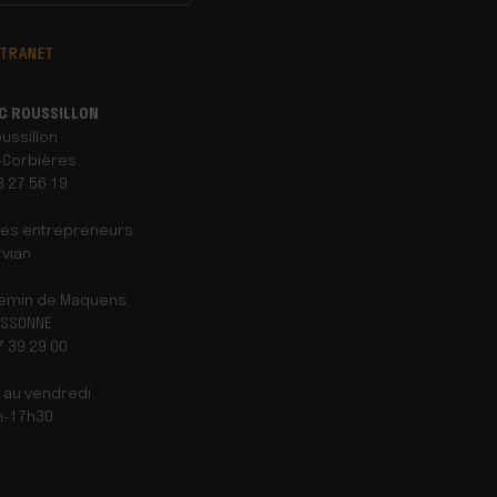
XTRANET
C ROUSSILLON
oussillon
-Corbières
68 27 56 19
des entrepreneurs
vian
Chemin de Maquens
ASSONNE
67 39 29 00
i au vendredi
h-17h30