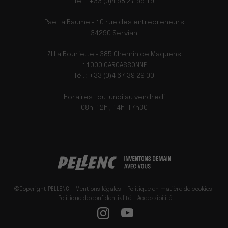
Tél. : +33 (0)4 68 27 56 19
Pae La Baume - 10 rue des entrepreneurs
34290 Servian
ZI La Bouriette - 385 Chemin de Maquens
11000 CARCASSONNE
Tél. : +33 (0)4 67 39 29 00
Horaires : du lundi au vendredi
08h-12h , 14h-17h30
©Copyright PELLENC
Mentions légales
Politique en matière de cookies
Politique de confidentialité
Accessibilité