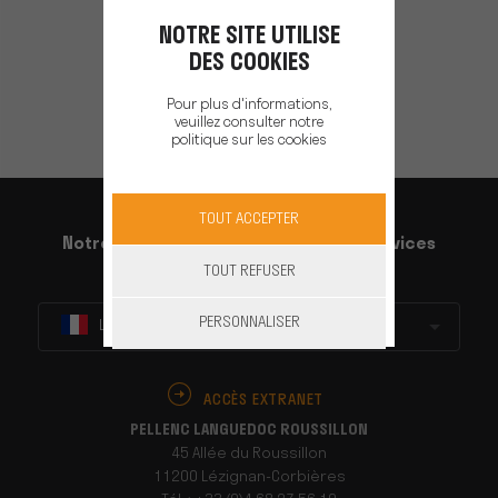
NOTRE SITE UTILISE
DES COOKIES
ETAPE SUIVANTE
Pour plus d'informations,
veuillez consulter notre
politique sur les cookies
TOUT ACCEPTER
Notre groupe
Nos produits
Nos services
TOUT REFUSER
Conseil & Ingénierie
PERSONNALISER
Languedoc roussillon
ACCÈS EXTRANET
PELLENC LANGUEDOC ROUSSILLON
45 Allée du Roussillon
11200 Lézignan-Corbières