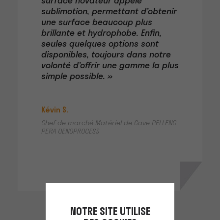
surface novateur appelé
sublimotion, permettant d’obtenir
une surface beaucoup plus
brillante et hydrophobe. Enfin,
seules quelques options sont
disponibles, toujours dans notre
volonté d’offrir une gamme la plus
simple possible. »
Kévin S.
Chef de marché Matériel de Cave PELLENC
PERA OENOPROCESS
NOTRE SITE UTILISE