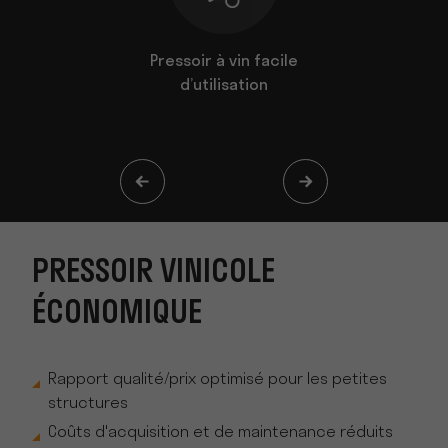
icole
Pressoir à vin facile
Pressoir
ue
d’utilisation
PRESSOIR VINICOLE
ÉCONOMIQUE
Rapport qualité/prix optimisé pour les petites
structures
Coûts d'acquisition et de maintenance réduits