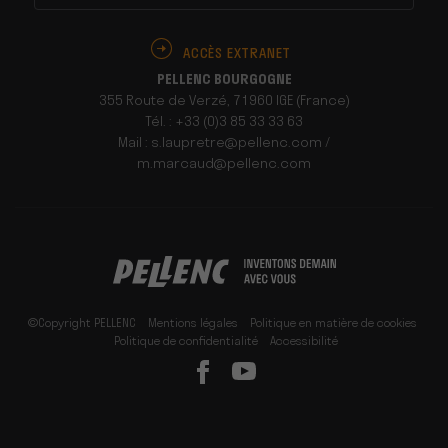
ACCÈS EXTRANET
PELLENC BOURGOGNE
355 Route de Verzé, 71960 IGE (France)
Tél. : +33 (0)3 85 33 33 63
Mail : s.laupretre@pellenc.com /
m.marcaud@pellenc.com
©Copyright PELLENC
Mentions légales
Politique en matière de cookies
Politique de confidentialité
Accessibilité