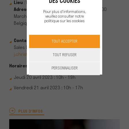
DES COOKIES
Lieu
: WEX
Adresse
: Rue des Deux Provinces, 1 B_6900
Pour plus d'informations,
Marche-en-Famenne
veuillez consulter notre
politique sur les cookies
Belgique
Contact
: Jannick CHRISTIAENS
TOUT ACCEPTER
Sales Demonstrator Belgium
j.christiaens@pellenc.com
TOUT REFUSER
Horaires d'ouverture aux exposants :
PERSONNALISER
Jeudi 20 avril 2023 : 10h - 19h
Vendredi 21 avril 2023 : 10h - 17h
PLUS D'INFOS