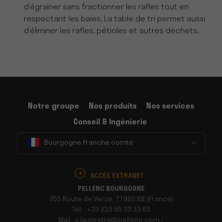
d’égrainer sans fractionner les rafles tout en
respectant les baies. La table de tri permet aussi
d’éliminer les rafles, pétioles et autres déchets.
Notre groupe
Nos produits
Nos services
Conseil & Ingénierie
Bourgogne franche comté
ACCÈS EXTRANET
PELLENC BOURGOGNE
355 Route de Verzé, 71960 IGE (France)
Tél. : +33 (0)3 85 33 33 63
Mail : s.laupretre@pellenc.com /