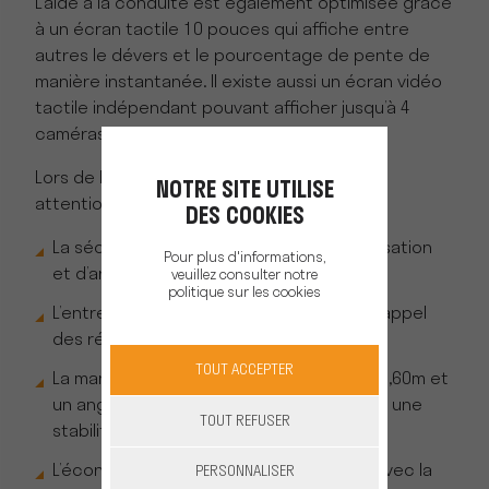
L’aide à la conduite est également optimisée grâce
à un écran tactile 10 pouces qui affiche entre
autres le dévers et le pourcentage de pente de
manière instantanée. Il existe aussi un écran vidéo
tactile indépendant pouvant afficher jusqu’à 4
caméras.
Lors de la conception de l’OPTIMUM 340, une
NOTRE SITE UTILISE
attention particulière a été portée à :
DES COOKIES
La sécurité avec un système de pressurisation
Pour plus d'informations,
et d’arrêt d’urgence ;
veuillez consulter notre
politique sur les cookies
L’entretien avec un accès facilité et un rappel
des révisions nécessaires ;
TOUT ACCEPTER
La maniabilité avec un empattement de 2,60m et
un angle de braquage de 85 degrés pour une
TOUT REFUSER
stabilité parfaite ;
L’économie de carburant (jusqu’à 43 %) avec la
PERSONNALISER