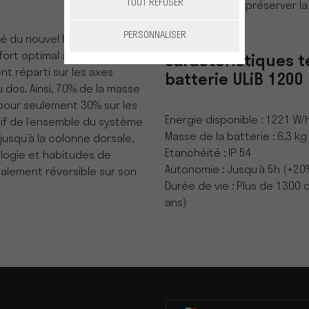
TOUT REFUSER
permettent de préserver la
professionnels.
PERSONNALISER
té du nouvel harnais Pellenc
rt optimal à l’utilisation.
Caractéristiques t
nt réparti sur les axes
batterie ULiB 1200
 dos. Ainsi, 70% de la masse
pour seulement 30% sur les
Energie disponible : 1221 W/
tif de l’ensemble du système
Masse de la batterie : 6,3 kg
jusqu’à la colonne dorsale,
Etanchéité : IP 54
logie et habitudes de
Autonomie : Jusqu’à 5h (+20
également réversible sur son
Durée de vie : Plus de 1300 
ans)