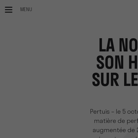
MENU
Accueil
Le groupe
Newsroom
Lancement batterie 120
LA NO
SON H
SUR LE
Pertuis – le 5 oc
matière de per
augmentée de 20