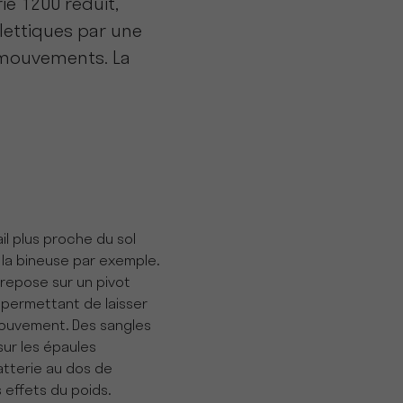
ie 1200 réduit,
lettiques par une
es mouvements. La
ail plus proche du sol
la bineuse par exemple.
 repose sur un pivot
 permettant de laisser
mouvement. Des sangles
sur les épaules
atterie au dos de
s effets du poids.