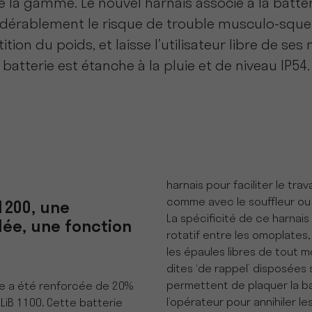
 la gamme. Le nouvel harnais associé à la batter
sidérablement le risque de trouble musculo-sque
ition du poids, et laisse l’utilisateur libre de s
batterie est étanche à la pluie et de niveau IP54.
harnais pour faciliter le trav
comme avec le souffleur ou 
 1200, une
La spécificité de ce harnais
lée, une fonction
rotatif entre les omoplates,
les épaules libres de tout 
dites ‘de rappel’ disposées 
permettent de plaquer la b
ie a été renforcée de 20%
l’opérateur pour annihiler le
ULiB 1100. Cette batterie