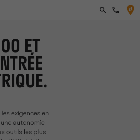
200 ET
ENTRÉE
TRIQUE.
s les exigences en
e une autonomie
 outils les plus