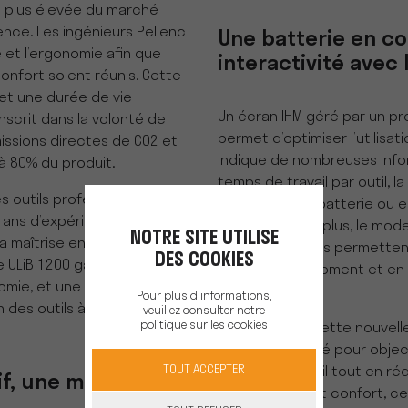
a plus élevée du marché
ence. Les ingénieurs Pellenc
Une batterie en c
re et l’ergonomie afin que
interactivité avec 
onfort soient réunis. Cette
et une durée de vie
Un écran IHM géré par un pr
inscrit dans la volonté de
permet d’optimiser l’utilisatio
missions directes de CO2 et
indique de nombreuses infor
à 80% du produit.
temps de travail par outil, 
es outils professionnels à
délivrée par la batterie ou 
 ans d’expérience, dans la
« défauts ». De plus, le mod
NOTRE SITE UTILISE
sa maîtrise en la matière est
les catadioptres permettent
DES COOKIES
e ULiB 1200 garantit une
visible à tout moment et en 
mie, et une autonomie qui
pénombre.
Pour plus d'informations,
on des outils à batterie chez
veuillez consulter notre
politique sur les cookies
Au travers de cette nouvelle
Pellenc s’est fixé pour objec
TOUT ACCEPTER
temps de travail tout en rédui
if, une mobilité
performance et confort, ce