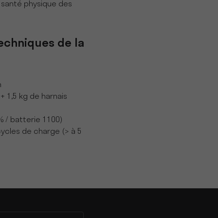
 santé physique des
echniques de la
h
 + 1,5 kg de harnais
% / batterie 1100)
cycles de charge (> à 5