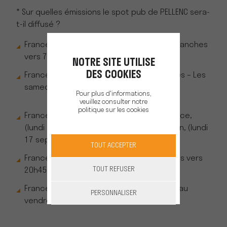
* Sur quelles émissions le spot pub de PELLENC sera-
t-il diffusé ?
France 2 – Grandeur Nature – tous les dimanches
vers 7h
NOTRE SITE UTILISE
DES COOKIES
France 3 Régions – Les Nouveaux Nomades – Les
samedis et dimanches vers 12h55
Pour plus d'informations,
veuillez consulter notre
politique sur les cookies
France 3 – Prime Cinéma (Quantum of Solace,
(lundi 10 septembre), et La Grande Evasion, (lundi
17 septembre) – vers 20h40
TOUT ACCEPTER
France 5 – Echappées Belles – Les samedis vers
TOUT REFUSER
20h45 & les dimanches vers 10h15
France Ô – Passion Découverte – Du lundi au
PERSONNALISER
vendredi vers 19h55.