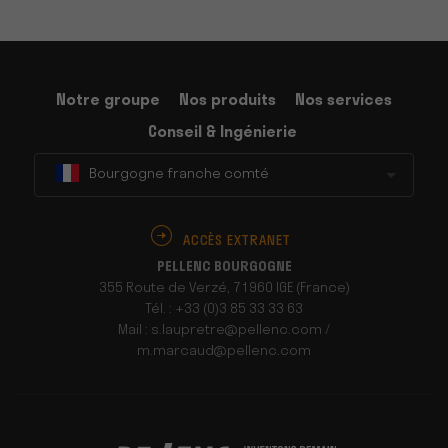
Notre groupe
Nos produits
Nos services
Conseil & Ingénierie
Bourgogne franche comté
ACCÈS EXTRANET
PELLENC BOURGOGNE
355 Route de Verzé, 71960 IGE (France)
Tél. : +33 (0)3 85 33 33 63
Mail : s.laupretre@pellenc.com /
m.marcaud@pellenc.com