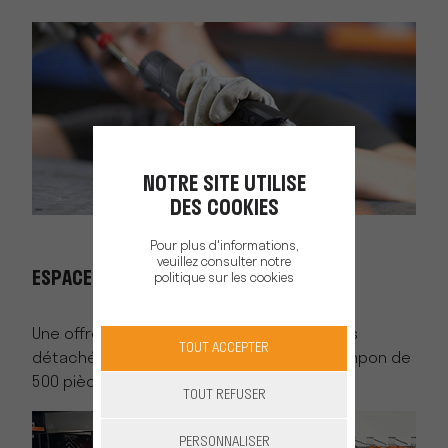
NOTRE SITE UTILISE
DES COOKIES
Pour plus d'informations,
veuillez consulter notre
ESPACE DE VENTE
politique sur les cookies
Une offre de matériel reconditionné, pièces
TOUT ACCEPTER
détachées et consommables, un stock tampon de
500 pièces d’urgence disponible.
TOUT REFUSER
PERSONNALISER