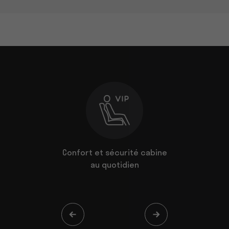
lité
Confort et sécurité cabine
Une visi
n vignes
au quotidien
une vi