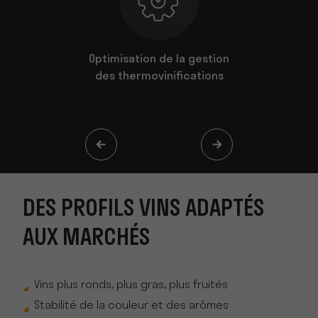
daptés aux
Optimisation de la gestion
Process co
s
des thermovinifications
DES PROFILS VINS ADAPTÉS
AUX MARCHÉS
Vins plus ronds, plus gras, plus fruités
Stabilité de la couleur et des arômes