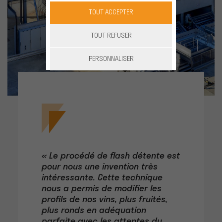
TOUT ACCEPTER
TOUT REFUSER
PERSONNALISER
« Le procédé de flash détente est
pour nous une invention très
intéressante. Cette technique
nous a permis de modifier les
profils de nos vins, plus fruités,
plus ronds en adéquation
parfaite avec les attentes du