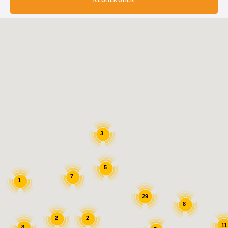
RECHERCHER
3
5
7
1
29
8
2
2
11
8